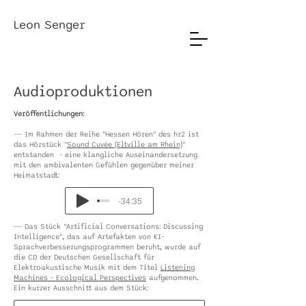
Leon Senger
Audioproduktionen
Veröffentlichungen:
--- Im Rahmen der Reihe "Hessen Hören" des hr2 ist
das Hörstück "
Sound Cuvée (Eltville am Rhein)
"
entstanden - eine klangliche Auseinandersetzung
mit den ambivalenten Gefühlen gegenüber meiner
Heimatstadt:
-34:35
--- Das Stück "Artificial Conversations: Discussing
Intelligence", das auf Artefakten von KI-
Sprachverbesserungsprogrammen beruht, wurde auf
die CD der Deutschen Gesellschaft für
Elektroakustische Musik mit dem Titel
Listening
Machines - Ecological Perspectives
aufgenommen.
Ein kurzer Ausschnitt aus dem Stück: